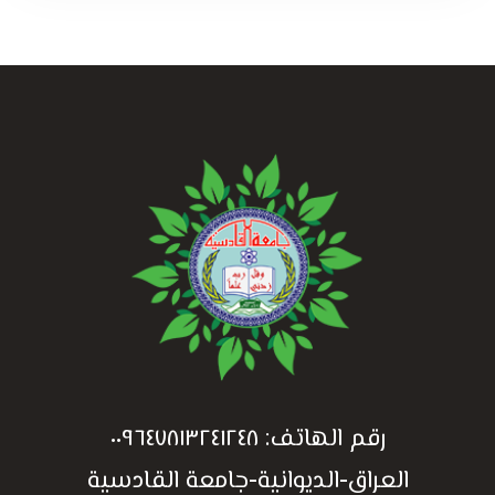
رقم الهاتف:
٠٠٩٦٤٧٨١٣٢٤١٢٤٨
العراق-الديوانية-جامعة القادسية