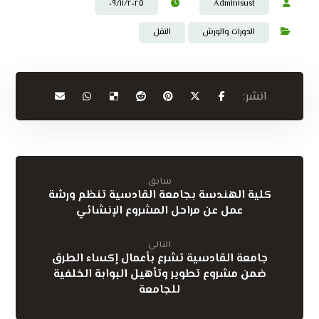
٠٩/١١/٢٠٢٥
Admin١sust
الدورات والورش
النقل
سابق
كلية الهندسة بجامعة القادسية تنظم ورشة
عمل عن مراحل المشروع الإنشائي
التالي
جامعة القادسية تشرع بأعمال إكساء الطرق
ضمن مشروع تطوير وتأهيل البوابة الخلفية
للجامعة