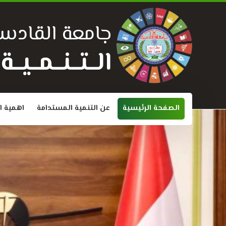
جامعة القادسي
الــتــنــمــيــ
الصفحة الرئيسية
عن التنمية المستدامة
اهمية ا