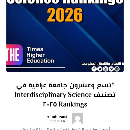
*تسع وعشرون جامعة عراقية في
تصنيف Interdisciplinary Science
Rankings ٢٠٢٥
Admin١sust
٢٢/١١/٢٠٢٥