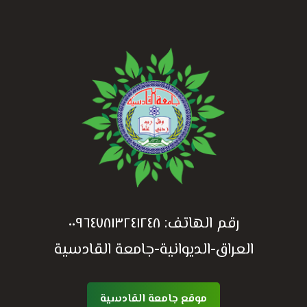
رقم الهاتف:
٠٠٩٦٤٧٨١٣٢٤١٢٤٨
العراق-الديوانية-جامعة القادسية
موقع جامعة القادسية