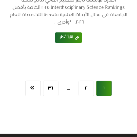
أصدرت مؤسسة تايمز للتعليم العالي نتائج نسخة
Interdisciplinary Science Rankings ٢٠٢٥ الخاصة بأفضل
الجامعات في مجال الأبحاث العلمية متعددة التخصصات للعام
٢٠٢٦. *وأجرى ...
اقرأ أكثر
٣٦
…
٢
١