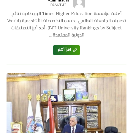
Admin١sust
٢٥/٠١/٢٠٢٦
أعلنت مؤسسة Times Higher Education البريطانية نتائج
تصنيف الجامعات العالمي بحسب التخصصات الأكاديمية (World
University Rankings by Subject ٢٠٢٦)، أحد أبرز التصنيفات
الدولية المعتمدة ...
اقرأ أكثر