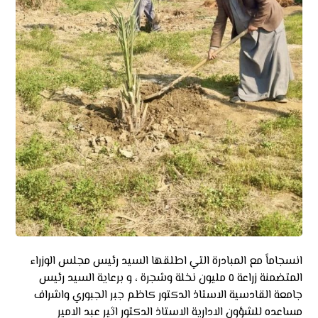
انسجاماً مع المبادرة التي اطلقها السيد رئيس مجلس الوزراء
المتضمنة زراعة ٥ مليون نخلة وشجرة ، و برعاية السيد رئيس
جامعة القادسية الاستاذ الدكتور كاظم جبر الجبوري واشراف
مساعده للشؤون الادارية الاستاذ الدكتور اثير عبد الامير