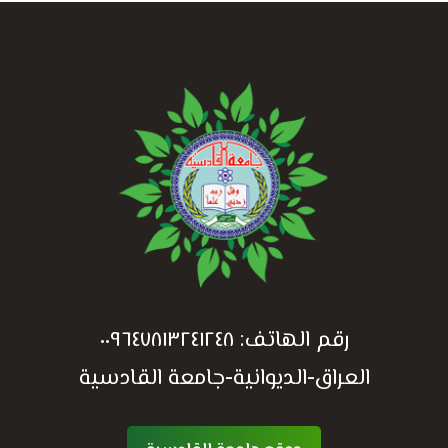
رقم الهاتف:
٠٠٩٦٤٧٨١٣٢٤١٢٤٨
العراق-الديوانية-جامعة القادسية