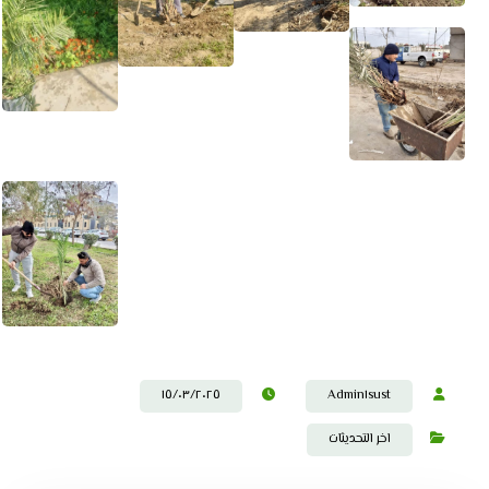
١٥/٠٣/٢٠٢٥
Admin١sust
اخر التحديثات