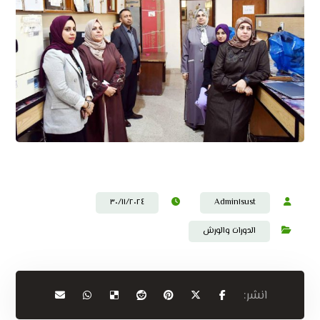
٣٠/١١/٢٠٢٤
Admin١sust
الدورات والورش