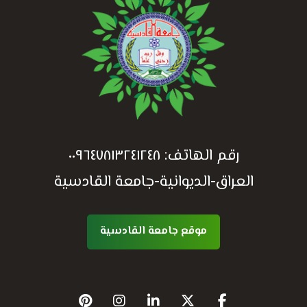
رقم الهاتف:
٠٠٩٦٤٧٨١٣٢٤١٢٤٨
العراق-الديوانية-جامعة القادسية
موقع جامعة القادسية