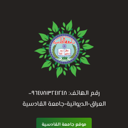
رقم الهاتف:
٠٠٩٦٤٧٨١٣٢٤١٢٤٨
العراق-الديوانية-جامعة القادسية
موقع جامعة القادسية