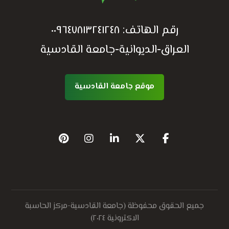
رقم الهاتف:
٠٠٩٦٤٧٨١٣٢٤١٢٤٨
العراق-الديوانية-جامعة القادسية
موقع جامعة القادسية
جميع الحقوق محفوظة (جامعة القادسية-مركز الحاسبة
الاكترونية ٢٠٢٤)