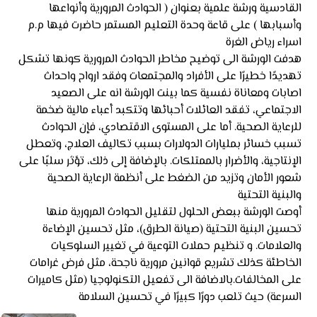
القادسية ورشة علمية بعنوان ( الحوادث المرورية وأنواعها
وأسبابها ) على قاعة وحدة التعليم المستمر حاضرت فيها م.م
اسراء رياض الغرة
هدفت الورشة الى توضيح مخاطر الحوادث المرورية كونها تشكل
تهديدًا خطيرًا على الأفراد والمجتمعات وفقد ارواح واحداث
اصابات ومعاناة نفسية كما بينت الورشة انه على الصعيد
الاجتماعي، تفقد العائلات أحبائها وتتكبد أعباء مالية ضخمة
للرعاية الصحية. أما على المستوى الاقتصادي، فإن الحوادث
تسبب خسائر بمليارات الدولارات بسبب تكاليف العلاج، وتعطل
الإنتاجية، والأضرار بالممتلكات. بالإضافة إلى ذلك، تؤثر سلبًا على
شعور الأمان وتزيد من الضغط على أنظمة الرعاية الصحية
والبنية التحتية
أوصت الورشة ببعض الحلول لتقليل الحوادث المرورية منها
تحسين البنية التحتية (صيانة الطرق)، مثل تحسين الإضاءة
والعلامات. و تنظيم حملات التوعية في تغيير السلوكيات
الخاطئة كذلك تشريع قوانين مرورية ناجحة، مثل فرض غرامات
على المخالفات.بالاضافة الى تفعيل التكنولوجيا (مثل كاميرات
السرعة) حيث تلعب دورًا كبيرًا في تحسين السلامة