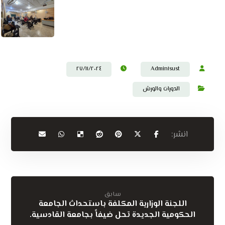
٢٧/١١/٢٠٢٤
Admin١sust
الدورات والورش
سابق
اللجنة الوزارية المكلفة باستحداث الجامعة
الحكومية الجديدة تحل ضيفاً بجامعة القادسية.