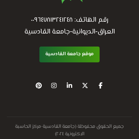
رقم الهاتف:
٠٠٩٦٤٧٨١٣٢٤١٢٤٨
العراق-الديوانية-جامعة القادسية
موقع جامعة القادسية
جميع الحقوق محفوظة (جامعة القادسية-مركز الحاسبة
الاكترونية ٢٠٢٤)