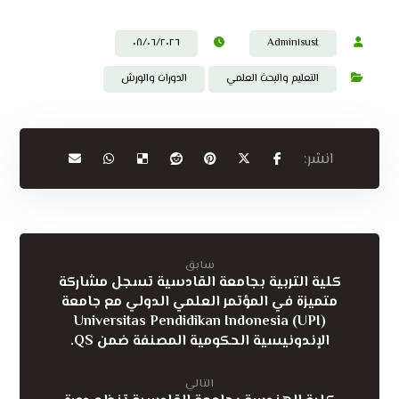
٠٨/٠٦/٢٠٢٦
Admin١sust
التعليم والبحث العلمي
الدورات والورش
سابق
كلية التربية بجامعة القادسية تسجل مشاركة
متميزة في المؤتمر العلمي الدولي مع جامعة
Universitas Pendidikan Indonesia (UPI)
الإندونيسية الحكومية المصنفة ضمن QS.
التالي