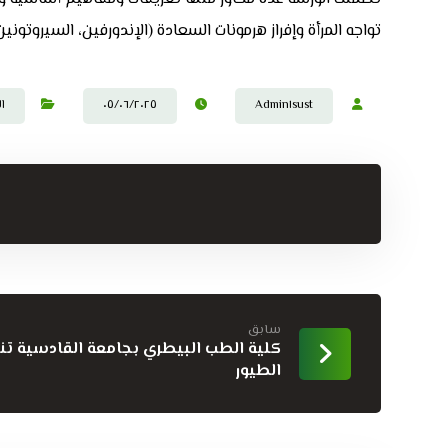
تواجه المرأة وإفراز هرمونات السعادة (الإندورفين، السيروتوني
Admin١sust
٠٥/٠٦/٢٠٢٥
ا
سابق
كلية الطب البيطري بجامعة القادسية تنج
الطيور