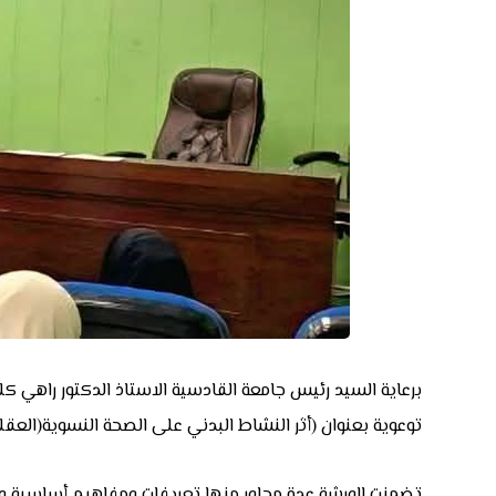
برعاية السيد رئيس جامعة القادسية الاستاذ الدكتور راهي ك
توعوية بعنوان (أثر النشاط البدني على الصحة النسوية(العق
تضمنت الورشة عدة محاور منها تعريفات ومفاهيم أساسية وال