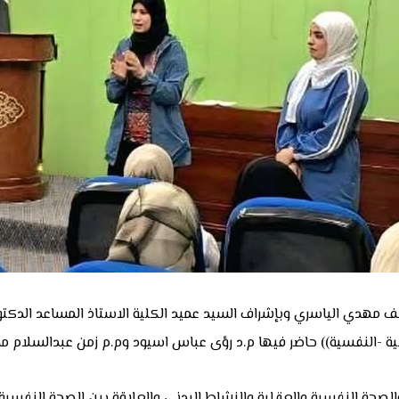
لف مهدي الياسري وبإشراف السيد عميد الكلية الاستاذ المساعد الدكتو
لية -النفسية)) حاضر فيها م.د رؤى عباس اسيود وم.م زمن عبدالسلام م
صحة النفسية والعقلية والنشاط البدني والعلاقة بين الصحة النفسية و