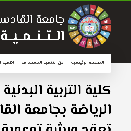
جامعة القادسي
الــتــنــمــيــ
الصفحة الرئيسية
عن التنمية المستدامة
اهمية ا
كلية التربية البدنية
الرياضة بجامعة الق
تعقد ورشة توعوية ح