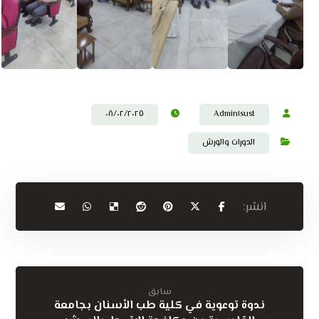
٠٨/٠٢/٢٠٢٥
Admin١sust
الدورات والورش
سابق
ندوة توعوية في كلية طب الأسنان بجامعة