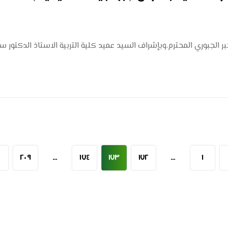
الجبوري المحترم.وبإشراف السيد عميد كلية التربية الاستاذ الدكتور ستار
٢٠٩
…
١٧٤
١٧٣
١٧٢
…
١