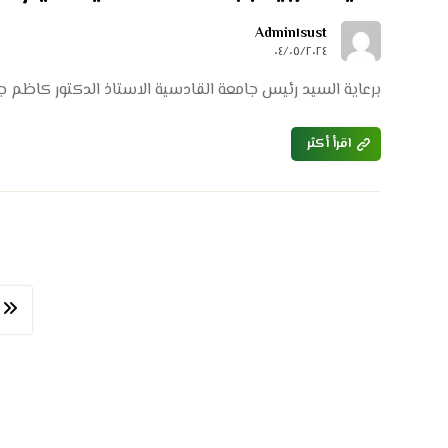
Admin١sust
٠٤/٠٥/٢٠٢٤
برعاية السيد رئيس جامعة القادسية الاستاذ الدكتور كاظم جبر 
اقرأ أكثر