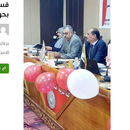
قسم
بحو
برعاي
الاستا
ا