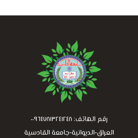
رقم الهاتف:
٠٠٩٦٤٧٨١٣٢٤١٢٤٨
العراق-الديوانية-جامعة القادسية