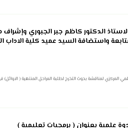
لاستاذ الدكتور كاظم جبر الجبوري وإشراف 
تابعة واستضافة السيد عميد كلية الاداب ا
ي المركزي لمناقشة بحوث التخرج لطلبة المراحل المنتهية ( الاوائل) في
وة علمية بعنوان ( برمجيات تعليمية )