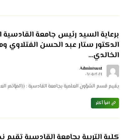
برعاية السيد رئيس جامعة القادسية ا
الدكتور ستار عبد الحسن الفتلاوي وم
الخالدي…
Admin١sust
٠٦/٠٥/٢٠٢٤
يقيم قسم الشؤون العلمية بجامعة القادسية : ((المؤتمر العلم
اقرأ أكثر
كلية التربية بجامعة القادسية تقيم ند